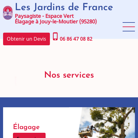
Aller
Les Jardins de France
au
Paysagiste - Espace Vert
contenu
Élagage à Jouy-le-Moutier (95280)
principal
phone_iphone
Obtenir un Devis
06 86 47 08 82
Nos services
Élagage