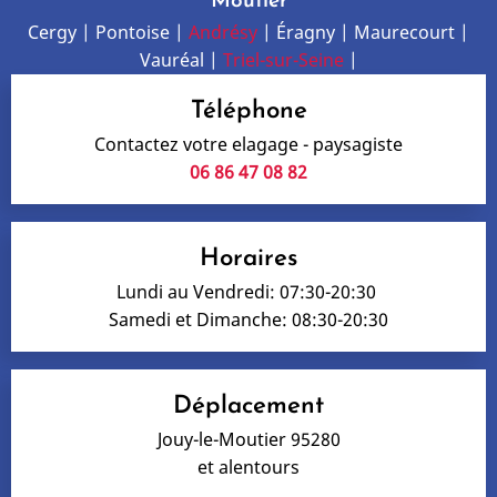
Moutier
Cergy | Pontoise |
Andrésy
| Éragny | Maurecourt |
Vauréal |
Triel-sur-Seine
|
Téléphone
Contactez votre elagage - paysagiste
06 86 47 08 82
Horaires
Lundi au Vendredi: 07:30-20:30
Samedi et Dimanche: 08:30-20:30
Déplacement
Jouy-le-Moutier 95280
et alentours